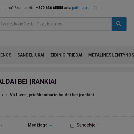
lausimų? Skambinkite:
+370 636 65555
arba
palikite pranešimą
search
IENOS
SANDĖLIUKAI
ŽIDINIO PRIEDAI
METALINĖS LENTYNOS
LDAI BEI ĮRANKIAI
as
Virtuvės, prieškambario baldai bei įrankiai
Medžiaga
Sandėlyje
1
pand_more
expand_more