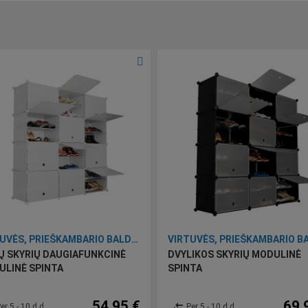
VIRTUVĖS, PRIEŠKAMBARIO BALDAI BEI ĮRANKIAI
Ų SKYRIŲ DAUGIAFUNKCINĖ
DVYLIKOS SKYRIŲ MODULINĖ
LINĖ SPINTA
SPINTA
54,95 €
69,
compare_arrows
er 5 - 10 d.d.
Per 5 - 10 d.d.