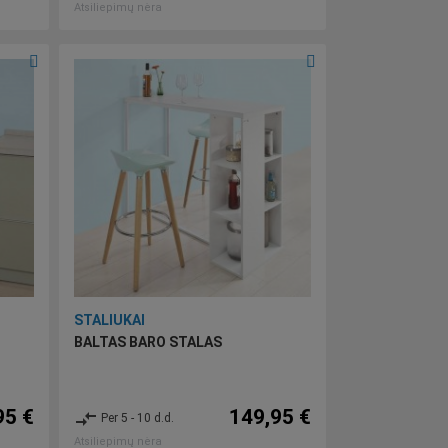
Atsiliepimų nėra
STALIUKAI
BALTAS BARO STALAS
95 €
149,95 €
compare_arrows
Per 5 - 10 d.d.
Atsiliepimų nėra