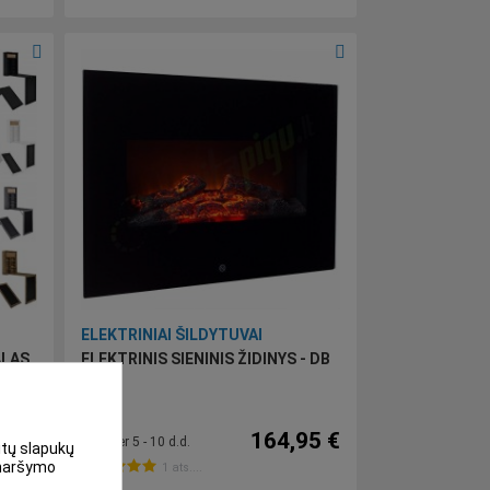
ELEKTRINIAI ŠILDYTUVAI
ALAS
ELEKTRINIS SIENINIS ŽIDINYS - DB
95 €
164,95 €
compare_arrows
Per 5 - 10 d.d.
kitų slapukų
r naršymo
1 ats....