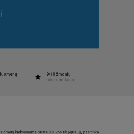
i
duomenų
9/10 žmonių
star
rekomenduoja
idmenį kiekviename būste: juk vos tik įėjus į jį, pasitinka