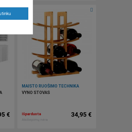
utinku
MAISTO RUOŠIMO TECHNIKA
A
VYNO STOVAS
95 €
34,95 €
Išparduota
Atsiliepimų nėra