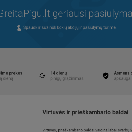
GreitaPigu.lt geriausi pasiūlyma
touch_app
Spausk ir sužinok kokių akcijų ir pasiūlymų turime.
šime prekes
14 dienų
Asmens 
cached
verified_user
ą dieną
pinigų grąžinimas
apsauga
Virtuvės ir prieškambario baldai
Virtuvės, prieškambario baldai vaidina labai svarbų va