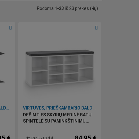
Rodoma
1-23
iš 23 prekės (-ių)
VIRTUVĖS, PRIEŠKAMBARIO BALDAI BEI ĮRANKIAI
VIRTUVĖS, PRIEŠKAMBARIO BALDAI BEI ĮRANKIAI
DEŠIMTIES SKYRIŲ MEDINĖ BATŲ
SPINTELĖ SU PAMINKŠTINIMU...
95 €
84,95 €
compare_arrows
Per 5 - 10 d.d.