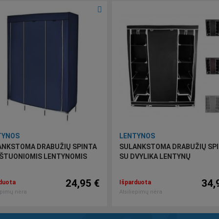
TYNOS
LENTYNOS
ANKSTOMA DRABUŽIŲ SPINTA
SULANKSTOMA DRABUŽIŲ SP
AŠTUONIOMIS LENTYNOMIS
SU DVYLIKA LENTYNŲ
24,95 €
34,
duota
Išparduota
epimų nėra
Atsiliepimų nėra