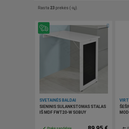
Rasta
23
prekės (-ių).
SVETAINĖS BALDAI
SIENINIS SULANKSTOMAS STALAS
ŠEŠI
IŠ MDF FWT20-W SOBUY
MODU
89,95 €
done
compare_arrows
Prekė sandėlyje
P