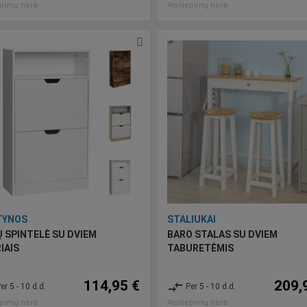
epimų nėra
Atsiliepimų nėra
TYNOS
STALIUKAI
 SPINTELĖ SU DVIEM
BARO STALAS SU DVIEM
IAIS
TABURETĖMIS
114,95 €
209,
compare_arrows
er 5 - 10 d.d.
Per 5 - 10 d.d.
epimų nėra
Atsiliepimų nėra