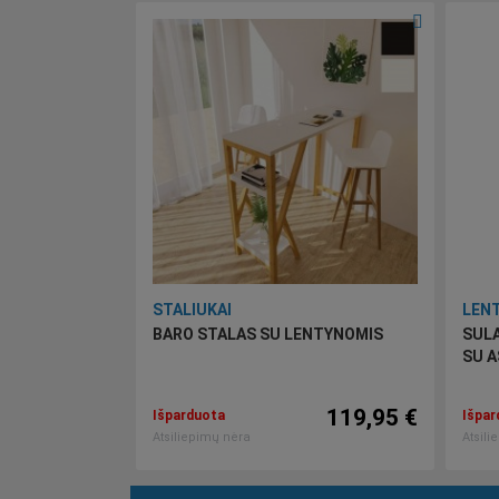
STALIUKAI
LEN
BARO STALAS SU LENTYNOMIS
SUL
SU 
119,95 €
Išparduota
Išpar
Atsiliepimų nėra
Atsili