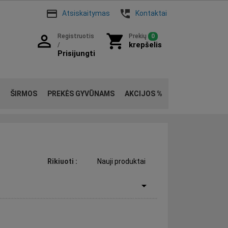
payment
perm_phone_msg
Atsiskaitymas
Kontaktai
person_outline
shopping_cart
Registruotis
Prekių
0
krepšelis
/
Prisijungti
ŠIRMOS
PREKĖS GYVŪNAMS
AKCIJOS %
Rikiuoti
:
Nauji produktai
arrow_drop_down