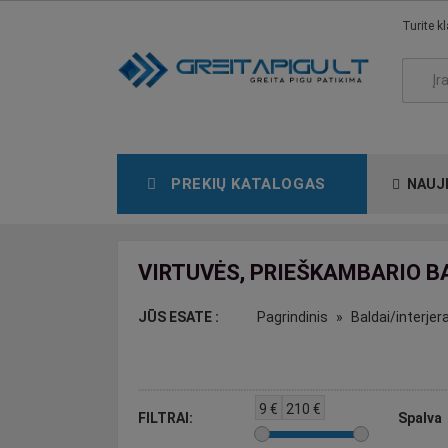
Turite k
PREKIŲ KATALOGAS
NAUJ
VIRTUVĖS, PRIEŠKAMBARIO BA
JŪS ESATE :
Pagrindinis
Baldai/interjer
9
€
210
€
FILTRAI:
Spalva
ex