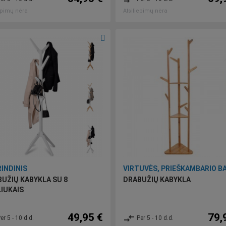
epimų nėra
Atsiliepimų nėra
INDINIS
UŽIŲ KABYKLA SU 8
DRABUŽIŲ KABYKLA
IUKAIS
49,95 €
79,
compare_arrows
er 5 - 10 d.d.
Per 5 - 10 d.d.