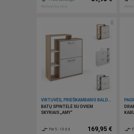
Atsiliepimų nėra
Atsili
VIRTUVĖS, PRIEŠKAMBARIO BALDAI BEI ĮRANKIAI
PAGR
BATŲ SPINTELĖ SU DVIEM
DRAB
SKYRIAIS „AMY“
KABL
169,95 €
compare_arrows
compare_arrows
Per 5 - 10 d.d.
P