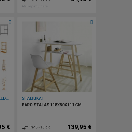
Atsiliepimų nėra
VIRTUVĖS, PRIEŠKAMBARIO BALDAI BEI ĮRANKIAI
STALIUKAI
BARO STALAS 118X50X111 CM
95 €
139,95 €
compare_arrows
Per 5 - 10 d.d.