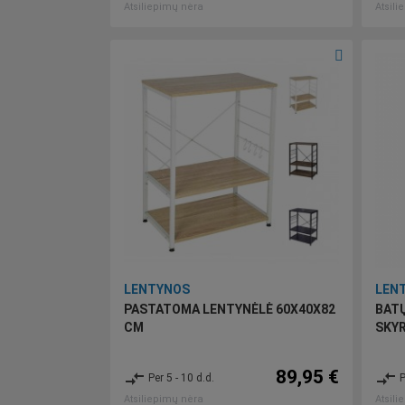
Atsiliepimų nėra
Atsili
LENTYNOS
LEN
PASTATOMA LENTYNĖLĖ 60X40X82
BATŲ
CM
SKYR
89,95 €
compare_arrows
compare_arrows
Per 5 - 10 d.d.
P
Atsiliepimų nėra
Atsili