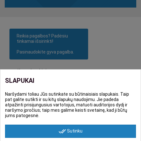
Reikia pagalbos? Padėsiu
tinkamai išsirinkti!
Pasinaudokite gyva pagalba.
Konsultuokitės:
SLAPUKAI
•
Tel. +370 636 65555
•
El. p.
info@greitapigu.lt
Naršydami toliau Jūs sutinkate su būtinaisiais slapukais. Taip
pat galite sutikti ir su kitų slapukų naudojimu. Jie padeda
atpažinti prisijungusius vartotojus, matuoti auditorijos dydį ir
POKALBIS GYVAI
naršymo įpročius; taip mes galime keisti svetainę, kad ji būtų
jums patogesnė.
done_all
Sutinku