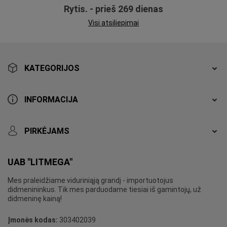
Rytis. - prieš 269 dienas
Visi atsiliepimai
KATEGORIJOS
INFORMACIJA
PIRKĖJAMS
UAB "LITMEGA"
Mes praleidžiame viduriniąją grandį - importuotojus
didmenininkus. Tik mes parduodame tiesiai iš gamintojų, už
didmeninę kainą!
Įmonės kodas:
303402039