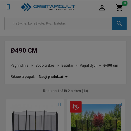
0
person_outline
shopping_cart
search
Ø490 CM
Pagrindinis
Sodo prekės
Batutai
Pagal dydį
Ø490 cm
arrow_drop_down
Rikiuoti
pagal
:
Nauji produktai
Rodoma
1-2
iš 2 prekės (-ių)