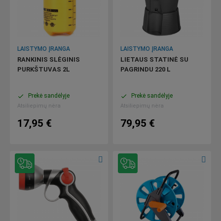
LAISTYMO ĮRANGA
LAISTYMO ĮRANGA
RANKINIS SLĖGINIS
LIETAUS STATINĖ SU
PURKŠTUVAS 2L
PAGRINDU 220 L
Prekė sandėlyje
Prekė sandėlyje
done
done
Atsiliepimų nėra
Atsiliepimų nėra
17,95 €
79,95 €