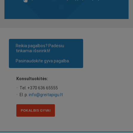
Reikia pagalbos? Padėsiu
tinkamai išsirinkti!
Pasinaudokite gyva pagalba.
Konsultuokitės:
•
Tel. +370 636 65555
•
El. p.
info@greitapigu.lt
POKALBIS GYVAI