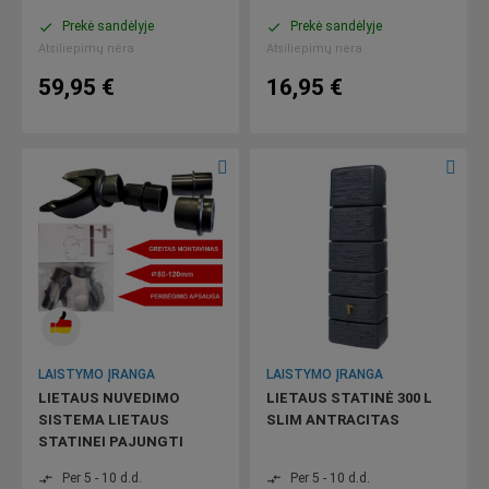
Prekė sandėlyje
Prekė sandėlyje
done
done
Atsiliepimų nėra
Atsiliepimų nėra
59,95 €
16,95 €
LAISTYMO ĮRANGA
LAISTYMO ĮRANGA
LIETAUS NUVEDIMO
LIETAUS STATINĖ 300 L
SISTEMA LIETAUS
SLIM ANTRACITAS
STATINEI PAJUNGTI
Per 5 - 10 d.d.
Per 5 - 10 d.d.
compare_arrows
compare_arrows