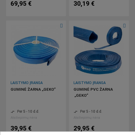
69,95 €
30,19 €
LAISTYMO ĮRANGA
LAISTYMO ĮRANGA
GUMINĖ ŽARNA „GEKO“
GUMINĖ PVC ŽARNA
„GEKO“
Per 5 - 10 d.d.
Per 5 - 10 d.d.
compare_arrows
compare_arrows
Atsiliepimų nėra
Atsiliepimų nėra
39,95 €
29,95 €