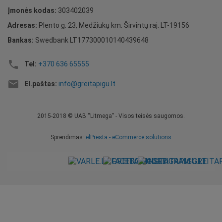
Įmonės kodas:
303402039
Adresas:
Plento g. 23, Medžiukų km. Širvintų raj. LT-19156
Bankas:
Swedbank LT177300010140439648
local_phone
Tel:
+370 636 65555
email
El.paštas:
info@greitapigu.lt
2015-2018 © UAB “Litmega” - Visos teisės saugomos.
Sprendimas:
elPresta - eCommerce solutions