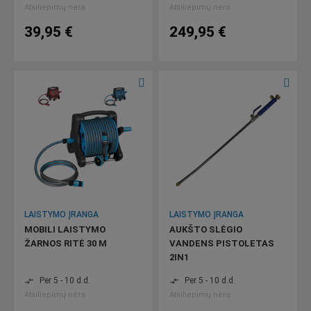
Atsiliepimų nėra
Atsiliepimų nėra
39,95 €
249,95 €
LAISTYMO ĮRANGA
LAISTYMO ĮRANGA
MOBILI LAISTYMO
AUKŠTO SLĖGIO
ŽARNOS RITĖ 30 M
VANDENS PISTOLETAS
2IN1
Per 5 - 10 d.d.
Per 5 - 10 d.d.
compare_arrows
compare_arrows
Atsiliepimų nėra
Atsiliepimų nėra