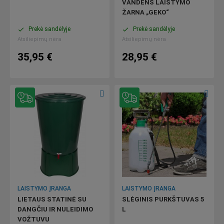
VANDENS LAISTYMO
ŽARNA „GEKO“
Prekė sandėlyje
Prekė sandėlyje
done
done
Atsiliepimų nėra
Atsiliepimų nėra
35,95 €
28,95 €
LAISTYMO ĮRANGA
LAISTYMO ĮRANGA
LIETAUS STATINĖ SU
SLĖGINIS PURKŠTUVAS 5
DANGČIU IR NULEIDIMO
L
VOŽTUVU