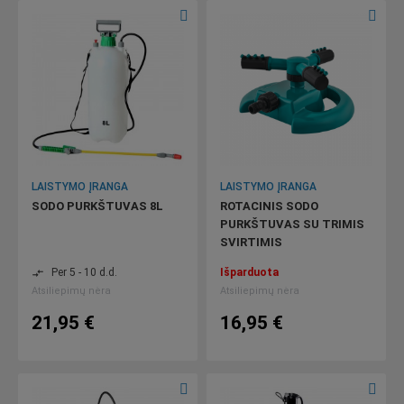
LAISTYMO ĮRANGA
LAISTYMO ĮRANGA
SODO PURKŠTUVAS 8L
ROTACINIS SODO
PURKŠTUVAS SU TRIMIS
SVIRTIMIS
Per 5 - 10 d.d.
Išparduota
compare_arrows
Atsiliepimų nėra
Atsiliepimų nėra
21,95 €
16,95 €