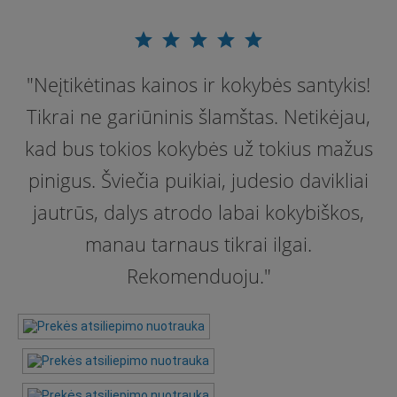
star
star
star
star
star
"Neįtikėtinas kainos ir kokybės santykis!
Tikrai ne gariūninis šlamštas. Netikėjau,
kad bus tokios kokybės už tokius mažus
pinigus. Šviečia puikiai, judesio davikliai
jautrūs, dalys atrodo labai kokybiškos,
manau tarnaus tikrai ilgai.
Rekomenduoju."