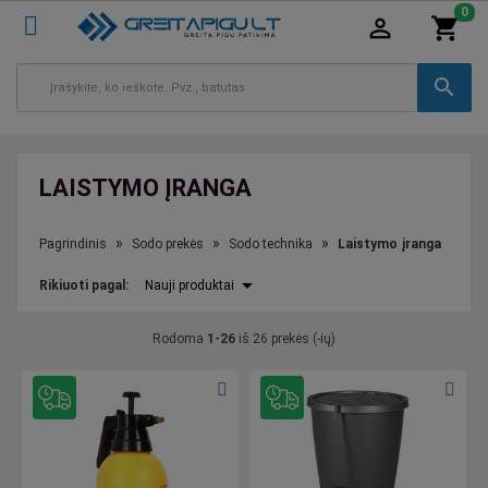
0
person_outline
shopping_cart
search
LAISTYMO ĮRANGA
Pagrindinis
Sodo prekės
Sodo technika
Laistymo įranga
arrow_drop_down
Rikiuoti
pagal
:
Nauji produktai
Rodoma
1-26
iš 26 prekės (-ių)