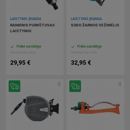
LAISTYMO ĮRANGA
LAISTYMO ĮRANGA
RANKINIS PURKŠTUVAS
SODO ŽARNOS VEŽIMĖLIS
LAISTYMUI
Prekė sandėlyje
Prekė sandėlyje
done
done
Atsiliepimų nėra
Atsiliepimų nėra
29,95 €
32,95 €