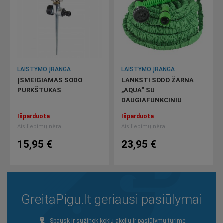
LAISTYMO ĮRANGA
LAISTYMO ĮRANGA
ĮSMEIGIAMAS SODO
LANKSTI SODO ŽARNA
PURKŠTUKAS
„AQUA“ SU
DAUGIAFUNKCINIU
PURKŠTUVU
Išparduota
Išparduota
Atsiliepimų nėra
Atsiliepimų nėra
15,95 €
23,95 €
GreitaPigu.lt geriausi pasiūlymai
touch_app
Spausk ir sužinok kokių akcijų ir pasiūlymų turime.