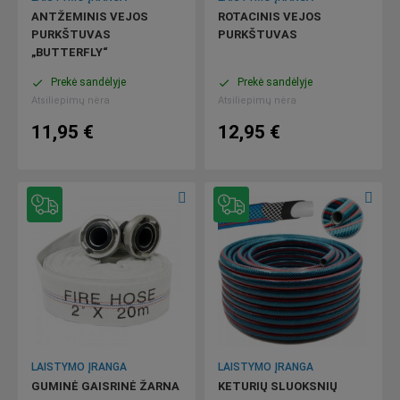
ANTŽEMINIS VEJOS
ROTACINIS VEJOS
PURKŠTUVAS
PURKŠTUVAS
„BUTTERFLY“
Prekė sandėlyje
Prekė sandėlyje
done
done
Atsiliepimų nėra
Atsiliepimų nėra
11,95 €
12,95 €
LAISTYMO ĮRANGA
LAISTYMO ĮRANGA
GUMINĖ GAISRINĖ ŽARNA
KETURIŲ SLUOKSNIŲ