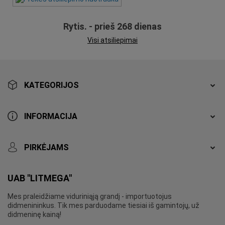
Rytis. - prieš 268 dienas
Visi atsiliepimai
KATEGORIJOS
INFORMACIJA
PIRKĖJAMS
UAB "LITMEGA"
Mes praleidžiame viduriniąją grandį - importuotojus
didmenininkus. Tik mes parduodame tiesiai iš gamintojų, už
didmeninę kainą!