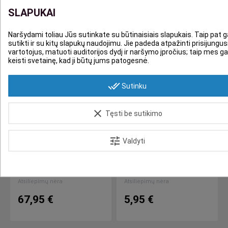
SLAPUKAI
Naršydami toliau Jūs sutinkate su būtinaisiais slapukais. Taip pat g
sutikti ir su kitų slapukų naudojimu. Jie padeda atpažinti prisijungus
vartotojus, matuoti auditorijos dydį ir naršymo įpročius; taip mes g
keisti svetainę, kad ji būtų jums patogesnė.
done_all
Sutinku
clear
Tęsti be sutikimo
LAISTYMO ĮRANGA
LAISTYMO ĮRANGA
DRĖKINIMO SISTEMA
DRĖKINIMO SISTEMOS
tune
Valdyti
„GARDEN PRO“
ŽARNA 10M, 20M, 100 M
Per 5 - 10 d.d.
Per 5 - 10 d.d.
compare_arrows
compare_arrows
Atsiliepimų nėra
Atsiliepimų nėra
67,95 €
5,95 €