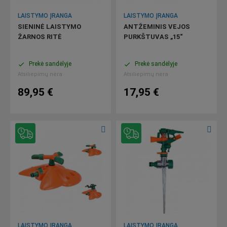
LAISTYMO ĮRANGA
LAISTYMO ĮRANGA
SIENINĖ LAISTYMO
ANTŽEMINIS VEJOS
ŽARNOS RITĖ
PURKŠTUVAS „15“
Prekė sandėlyje
Prekė sandėlyje
done
done
Atsiliepimų nėra
Atsiliepimų nėra
89,95 €
17,95 €
LAISTYMO ĮRANGA
LAISTYMO ĮRANGA