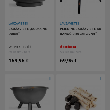
LAUŽAVIETĖS
LAUŽAVIETĖS
LAUŽAVIETĖ „COOKKING
PLIENINĖ LAUŽAVIETĖ SU
DUBAI“
DANGČIU 56 CM „99701“
Per 5 - 10 d.d.
Išparduota
compare_arrows
Atsiliepimų nėra
Atsiliepimų nėra
169,95 €
69,95 €