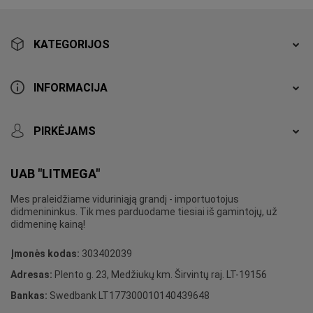
KATEGORIJOS
INFORMACIJA
PIRKĖJAMS
UAB "LITMEGA"
Mes praleidžiame viduriniąją grandį - importuotojus
didmenininkus. Tik mes parduodame tiesiai iš gamintojų, už
didmeninę kainą!
Įmonės kodas:
303402039
Adresas:
Plento g. 23, Medžiukų km. Širvintų raj. LT-19156
Bankas:
Swedbank LT177300010140439648