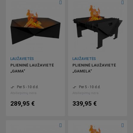
LAUŽAVIETĖS
LAUŽAVIETĖS
PLIENINĖ LAUŽAVIETĖ
PLIENINĖ LAUŽAVIETĖ
„GAMA“
„GAMELA“
Per 5 - 10 d.d.
Per 5 - 10 d.d.
compare_arrows
compare_arrows
Atsiliepimų nėra
Atsiliepimų nėra
289,95 €
339,95 €