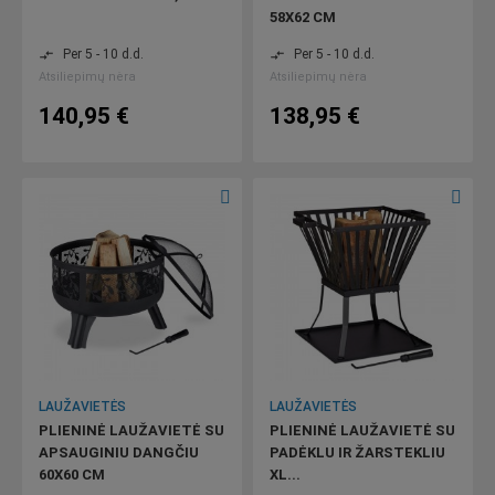
58X62 CM
Per 5 - 10 d.d.
Per 5 - 10 d.d.
compare_arrows
compare_arrows
Atsiliepimų nėra
Atsiliepimų nėra
140,95 €
138,95 €
LAUŽAVIETĖS
LAUŽAVIETĖS
PLIENINĖ LAUŽAVIETĖ SU
PLIENINĖ LAUŽAVIETĖ SU
APSAUGINIU DANGČIU
PADĖKLU IR ŽARSTEKLIU
60X60 CM
XL...