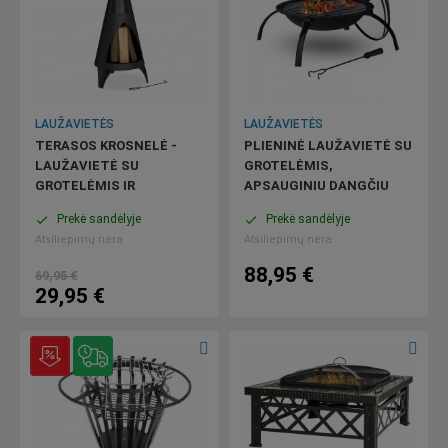
LAUŽAVIETĖS
LAUŽAVIETĖS
TERASOS KROSNELĖ -
PLIENINĖ LAUŽAVIETĖ SU
LAUŽAVIETĖ SU
GROTELĖMIS,
GROTELĖMIS IR
APSAUGINIU DANGČIU
ŽARSTEKLIU...
IR...
Prekė sandėlyje
Prekė sandėlyje
done
done
Atsiliepimų nėra
Atsiliepimų nėra
88,95 €
69,95 €
29,95 €