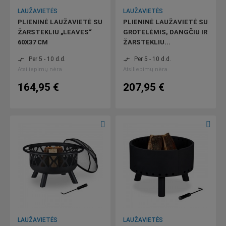
LAUŽAVIETĖS
LAUŽAVIETĖS
PLIENINĖ LAUŽAVIETĖ SU
PLIENINĖ LAUŽAVIETĖ SU
ŽARSTEKLIU „LEAVES“
GROTELĖMIS, DANGČIU IR
60X37 CM
ŽARSTEKLIU...
Per 5 - 10 d.d.
Per 5 - 10 d.d.
compare_arrows
compare_arrows
Atsiliepimų nėra
Atsiliepimų nėra
164,95 €
207,95 €
LAUŽAVIETĖS
LAUŽAVIETĖS