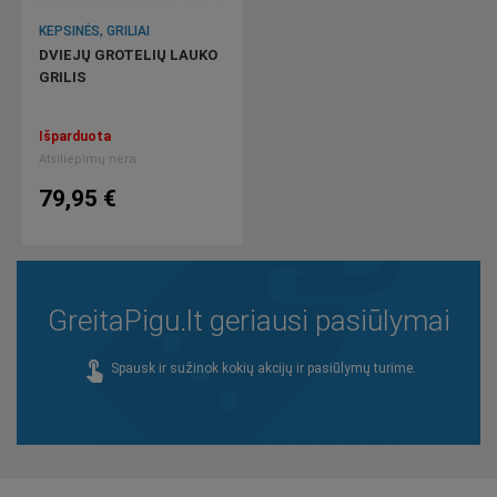
KEPSINĖS, GRILIAI
DVIEJŲ GROTELIŲ LAUKO
GRILIS
Išparduota
Atsiliepimų nėra
79,95 €
GreitaPigu.lt geriausi pasiūlymai
touch_app
Spausk ir sužinok kokių akcijų ir pasiūlymų turime.