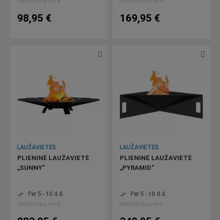
Atsiliepimų nėra
Atsiliepimų nėra
98,95 €
169,95 €
LAUŽAVIETĖS
LAUŽAVIETĖS
PLIENINĖ LAUŽAVIETĖ
PLIENINĖ LAUŽAVIETĖ
„SUNNY“
„PYRAMID“
Per 5 - 10 d.d.
Per 5 - 10 d.d.
compare_arrows
compare_arrows
Atsiliepimų nėra
Atsiliepimų nėra