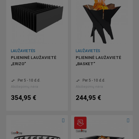
LAUŽAVIETĖS
LAUŽAVIETĖS
PLIENINĖ LAUŽAVIETĖ
PLIENINĖ LAUŽAVIETĖ
„ERIZO“
„BASKET“
Per 5 - 10 d.d.
Per 5 - 10 d.d.
compare_arrows
compare_arrows
Atsiliepimų nėra
Atsiliepimų nėra
354,95 €
244,95 €