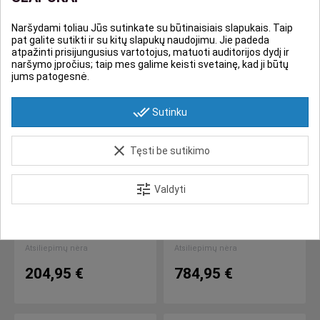
Naršydami toliau Jūs sutinkate su būtinaisiais slapukais. Taip
pat galite sutikti ir su kitų slapukų naudojimu. Jie padeda
atpažinti prisijungusius vartotojus, matuoti auditorijos dydį ir
naršymo įpročius; taip mes galime keisti svetainę, kad ji būtų
jums patogesnė.
done_all
Sutinku
clear
Tęsti be sutikimo
LAUŽAVIETĖS
LAUŽAVIETĖS
PLIENINĖ LAUŽAVIETĖ
PLIENINĖ LAUŽAVIETĖ
tune
Valdyti
„GOBLET“
„QUADRUM“
Per 5 - 10 d.d.
Per 5 - 10 d.d.
compare_arrows
compare_arrows
Atsiliepimų nėra
Atsiliepimų nėra
204,95 €
784,95 €