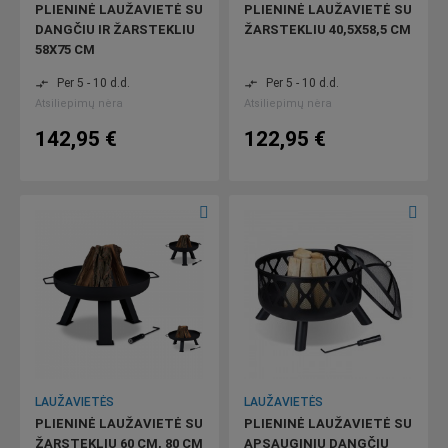
PLIENINĖ LAUŽAVIETĖ SU
PLIENINĖ LAUŽAVIETĖ SU
DANGČIU IR ŽARSTEKLIU
ŽARSTEKLIU 40,5X58,5 CM
58X75 CM
Per 5 - 10 d.d.
Per 5 - 10 d.d.
compare_arrows
compare_arrows
Atsiliepimų nėra
Atsiliepimų nėra
142,95 €
122,95 €
LAUŽAVIETĖS
LAUŽAVIETĖS
PLIENINĖ LAUŽAVIETĖ SU
PLIENINĖ LAUŽAVIETĖ SU
ŽARSTEKLIU 60 CM, 80 CM
APSAUGINIU DANGČIU