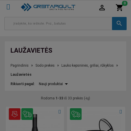
0
person_outline
shopping_cart
search
LAUŽAVIETĖS
Pagrindinis
Sodo prekės
Lauko kepsninės, griliai, rūkyklos
Laužavietės
arrow_drop_down
Rikiuoti
pagal
:
Nauji produktai
Rodoma
1-33
iš 33 prekės (-ių)