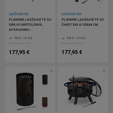
LAUŽAVIETĖS
LAUŽAVIETĖS
PLIENINĖ LAUŽAVIETĖ SU
PLIENINĖ LAUŽAVIETĖ SU
GRILIO GROTELĖMIS,
ŽARSTEKLIU 53X44 CM
APSAUGINIU...
Per 5 - 10 d.d.
Per 5 - 10 d.d.
compare_arrows
compare_arrows
Atsiliepimų nėra
Atsiliepimų nėra
177,95 €
177,95 €