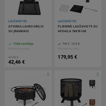
LAUŽAVIETĖS
LAUŽAVIETĖS
ATVIRAS LAUKO GRILIS
PLIENINĖ LAUŽAVIETĖ SU
SU ĮRANKIAIS
APDAILA 76X76 CM
Prekė sandėlyje
Per 5 - 10 d.d.
done
compare_arrows
Atsiliepimų nėra
Atsiliepimų nėra
179,95 €
49,95 €
42,46 €