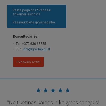
Reikia pagalbos? Padėsiu
tinkamai išsirinkti!
Pasinaudokite gyva pagalba.
Konsultuokitės:
•
Tel. +370 636 65555
•
El. p.
info@greitapigu.lt
POKALBIS GYVAI
star
star
star
star
star
"Neįtikėtinas kainos ir kokybės santykis!