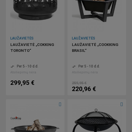
LAUŽAVIETĖS
LAUŽAVIETĖS
LAUŽAVIETĖ „COKKING
LAUŽAVIETĖ „COOKKING
TORONTO“
BRASIL“
Per 5 - 10 d.d.
Per 5 - 10 d.d.
compare_arrows
compare_arrows
Atsiliepimų nėra
Atsiliepimų nėra
299,95 €
259,95 €
220,96 €