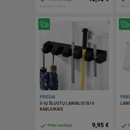
Atsiliepimų nėra
Atsili
PRIEDAI
PRIE
5-IŲ ŠLUOTŲ LAIKIKLIS SU 6
LANG
KABLIUKAIS
9,95 €
done
done
Prekė sandėlyje
P