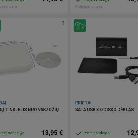
epimų nėra
Atsiliepimų nėra
DAI
PRIEDAI
Ų TINKLELIS NUO VABZDŽIŲ
SATA USB 3.0 DISKO DĖKLAS
13,95 €
12,
done
rekė sandėlyje
Prekė sandėlyje