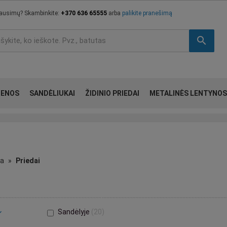
lausimų? Skambinkite:
+370 636 65555
arba
palikite pranešimą
search
IENOS
SANDĖLIUKAI
ŽIDINIO PRIEDAI
METALINĖS LENTYNOS
ka
Priedai
Sandėlyje
20
_more