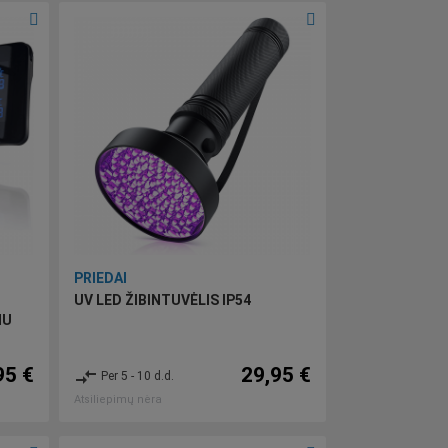
PRIEDAI
UV LED ŽIBINTUVĖLIS IP54
NU
95 €
29,95 €
compare_arrows
Per 5 - 10 d.d.
Atsiliepimų nėra