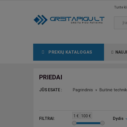
Turite k
PREKIŲ KATALOGAS
NAUJ
PRIEDAI
JŪS ESATE :
Pagrindinis
Buitinė techni
1
€
100
€
FILTRAI:
Dydis
expand