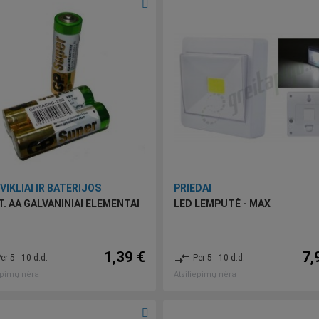
VIKLIAI IR BATERIJOS
PRIEDAI
T. AA GALVANINIAI ELEMENTAI
LED LEMPUTĖ - MAX
1,39 €
7,
compare_arrows
er 5 - 10 d.d.
Per 5 - 10 d.d.
epimų nėra
Atsiliepimų nėra