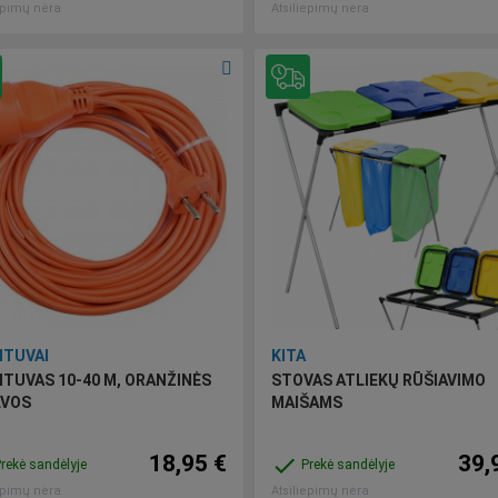
epimų nėra
Atsiliepimų nėra
NTUVAI
KITA
NTUVAS 10-40 M, ORANŽINĖS
STOVAS ATLIEKŲ RŪŠIAVIMO
LVOS
MAIŠAMS
18,95 €
39,
done
rekė sandėlyje
Prekė sandėlyje
epimų nėra
Atsiliepimų nėra