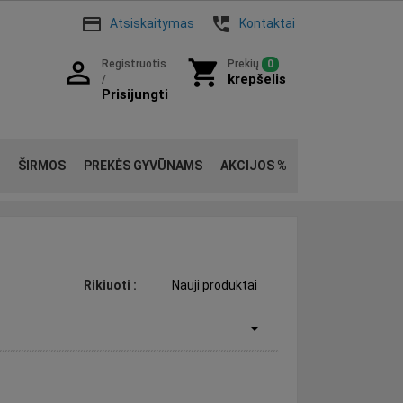
payment
perm_phone_msg
Atsiskaitymas
Kontaktai
person_outline
shopping_cart
Registruotis
Prekių
0
krepšelis
/
Prisijungti
ŠIRMOS
PREKĖS GYVŪNAMS
AKCIJOS %
Rikiuoti
:
Nauji produktai
arrow_drop_down