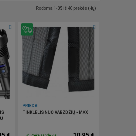
Rodoma
1-35
iš 40 prekės (-ių)
PRIEDAI
IS
TINKLELIS NUO VABZDŽIŲ - MAX
MU
95 €
10,95 €
done
Prekė sandėlyje