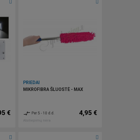
PRIEDAI
MIKROFIBRA ŠLUOSTĖ - MAX
95 €
4,95 €
compare_arrows
Per 5 - 10 d.d.
Atsiliepimų nėra