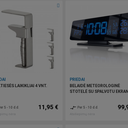
DAI
PRIEDAI
TIESĖS LAIKIKLIAI 4 VNT.
BELAIDĖ METEOROLOGINĖ
STOTELĖ SU SPALVOTU EKRA
11,95 €
99,
compare_arrows
er 5 - 10 d.d.
Per 5 - 10 d.d.
epimų nėra
Atsiliepimų nėra