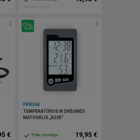
Atsiliepimų nėra
PRIEDAI
TEMPERATŪROS IR DRĖGMĖS
MATUOKLIS „BZ05“
95 €
19,95 €
done
Prekė sandėlyje