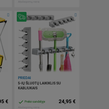
Atsiliepimų nėra
PRIEDAI
5-IŲ ŠLUOTŲ LAIKIKLIS SU
KABLIUKAIS
95 €
24,95 €
done
Prekė sandėlyje
Atsiliepimų nėra