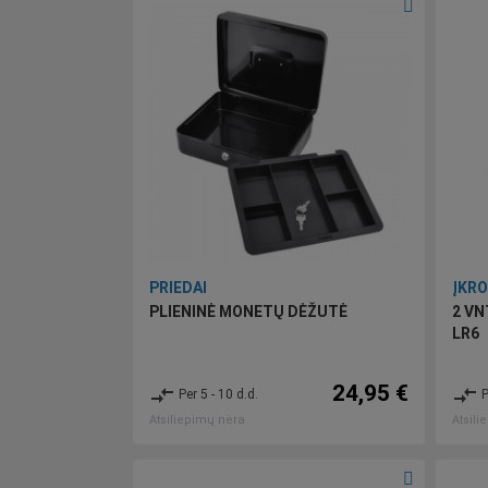
PRIEDAI
ĮKRO
PLIENINĖ MONETŲ DĖŽUTĖ
2 VN
LR6
24,95 €
compare_arrows
compare_arrows
Per 5 - 10 d.d.
P
Atsiliepimų nėra
Atsili