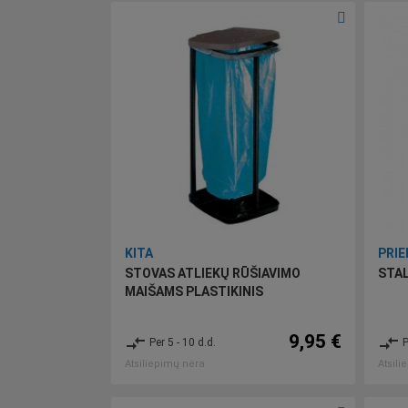
KITA
PRIE
STOVAS ATLIEKŲ RŪŠIAVIMO
STAL
MAIŠAMS PLASTIKINIS
9,95 €
compare_arrows
compare_arrows
Per 5 - 10 d.d.
P
Atsiliepimų nėra
Atsili