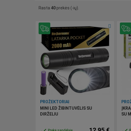
Rasta
40
prekės (-ių).
PROŽEKTORIAI
PROŽ
MINI LED ŽIBINTUVĖLIS SU
ĮKRA
DIRŽELIU
SU M
12,95 €
done
done
Prekė sandėlyje
P