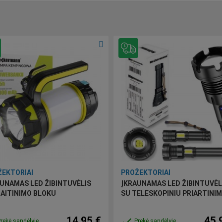
EKTORIAI
PROŽEKTORIAI
UNAMAS LED ŽIBINTUVĖLIS
ĮKRAUNAMAS LED ŽIBINTUVĖL
AITINIMO BLOKU
SU TELESKOPINIU PRIARTINI
14,95 €
45,
done
rekė sandėlyje
Prekė sandėlyje