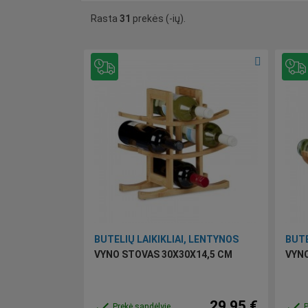
Rasta
31
prekės (-ių).
BUTELIŲ LAIKIKLIAI, LENTYNOS
BUTE
VYNO STOVAS 30X30X14,5 CM
VYNO
29,95 €
done
done
Prekė sandėlyje
P