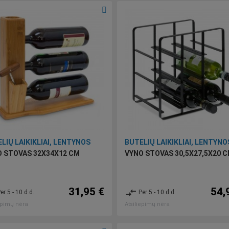
LIŲ LAIKIKLIAI, LENTYNOS
BUTELIŲ LAIKIKLIAI, LENTYNO
 STOVAS 32X34X12 CM
VYNO STOVAS 30,5X27,5X20 
31,95 €
54,
compare_arrows
er 5 - 10 d.d.
Per 5 - 10 d.d.
epimų nėra
Atsiliepimų nėra