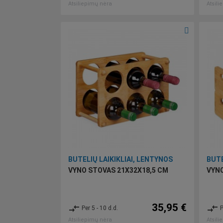
Atsiliepimų nėra
Atsili
BUTELIŲ LAIKIKLIAI, LENTYNOS
BUTE
VYNO STOVAS 21X32X18,5 CM
VYNO
35,95 €
compare_arrows
compare_arrows
Per 5 - 10 d.d.
P
Atsiliepimų nėra
Atsili