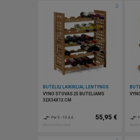
BUTELIŲ LAIKIKLIAI, LENTYNOS
BUTE
VYNO STOVAS 25 BUTELIAMS
VYNO
32X34X12 CM
55,95 €
compare_arrows
compare_arrows
Per 5 - 10 d.d.
P
Atsiliepimų nėra
Atsili