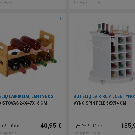
epimų nėra
Atsiliepimų nėra
LIŲ LAIKIKLIAI, LENTYNOS
BUTELIŲ LAIKIKLIAI, LENTYNO
 STOVAS 24X47X18 CM
VYNO SPINTELĖ 56X54 CM
40,95 €
135,
compare_arrows
er 5 - 10 d.d.
Per 5 - 10 d.d.
epimų nėra
Atsiliepimų nėra