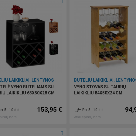
LIŲ LAIKIKLIAI, LENTYNOS
BUTELIŲ LAIKIKLIAI, LENTYNO
TELĖ VYNO BUTELIAMS SU
VYNO STOVAS SU TAURIŲ
IŲ LAIKIKLIU 63X50X28 CM
LAIKIKLIU 84X50X24 CM
153,95 €
94,
compare_arrows
er 5 - 10 d.d.
Per 5 - 10 d.d.
epimų nėra
Atsiliepimų nėra