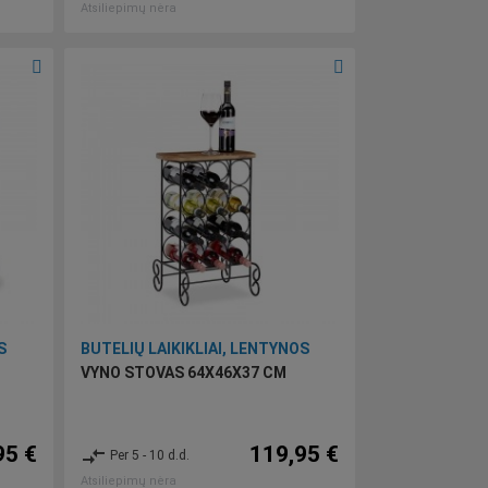
Atsiliepimų nėra
S
BUTELIŲ LAIKIKLIAI, LENTYNOS
VYNO STOVAS 64X46X37 CM
95 €
119,95 €
compare_arrows
Per 5 - 10 d.d.
Atsiliepimų nėra