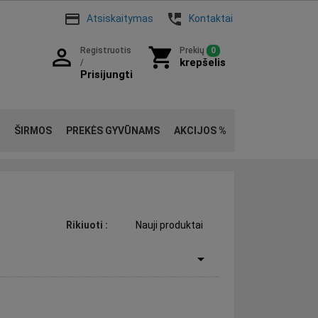
payment
perm_phone_msg
Atsiskaitymas
Kontaktai
person_outline
shopping_cart
Registruotis
Prekių
0
krepšelis
/
Prisijungti
ŠIRMOS
PREKĖS GYVŪNAMS
AKCIJOS %
Rikiuoti
:
Nauji produktai
arrow_drop_down