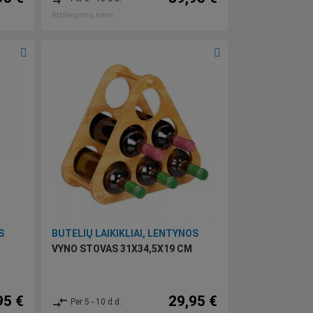
Atsiliepimų nėra
S
BUTELIŲ LAIKIKLIAI, LENTYNOS
VYNO STOVAS 31X34,5X19 CM
95 €
29,95 €
compare_arrows
Per 5 - 10 d.d.