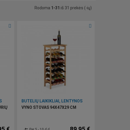
Rodoma
1-31
iš 31 prekės (-ių)
S
BUTELIŲ LAIKIKLIAI, LENTYNOS
URIŲ
VYNO STOVAS 94X47X29 CM
95 €
89,95 €
compare_arrows
Per 5 - 10 d.d.