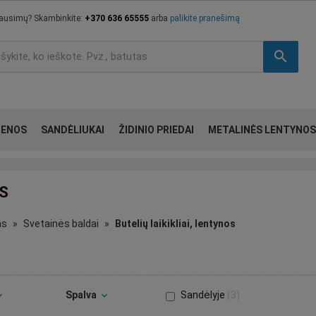
lausimų? Skambinkite:
+370 636 65555
arba
palikite pranešimą
search
IENOS
SANDĖLIUKAI
ŽIDINIO PRIEDAI
METALINĖS LENTYNOS
OS
as
Svetainės baldai
Butelių laikikliai, lentynos
Spalva
Sandėlyje
3
_more
expand_more