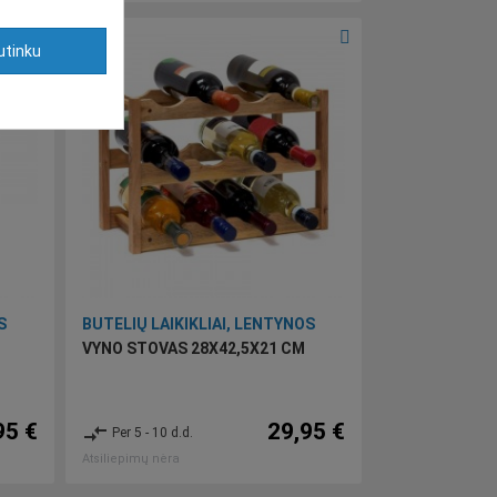
utinku
S
BUTELIŲ LAIKIKLIAI, LENTYNOS
VYNO STOVAS 28X42,5X21 CM
95 €
29,95 €
compare_arrows
Per 5 - 10 d.d.
Atsiliepimų nėra