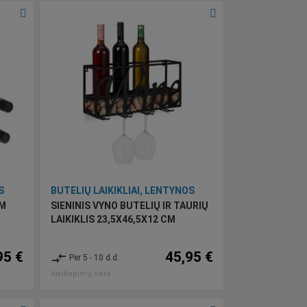
S
BUTELIŲ LAIKIKLIAI, LENTYNOS
CM
SIENINIS VYNO BUTELIŲ IR TAURIŲ
LAIKIKLIS 23,5X46,5X12 CM
95 €
45,95 €
compare_arrows
Per 5 - 10 d.d.
Atsiliepimų nėra