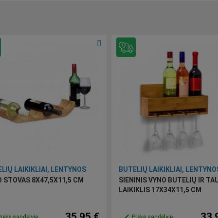
LIŲ LAIKIKLIAI, LENTYNOS
BUTELIŲ LAIKIKLIAI, LENTYNO
 STOVAS 8X47,5X11,5 CM
SIENINIS VYNO BUTELIŲ IR TA
LAIKIKLIS 17X34X11,5 CM
35,95 €
33,
done
rekė sandėlyje
Prekė sandėlyje