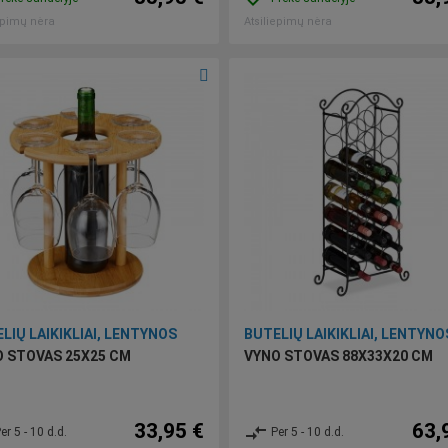
epimų nėra
Atsiliepimų nėra
LIŲ LAIKIKLIAI, LENTYNOS
BUTELIŲ LAIKIKLIAI, LENTYNO
 STOVAS 25X25 CM
VYNO STOVAS 88X33X20 CM
33,95 €
63,
compare_arrows
er 5 - 10 d.d.
Per 5 - 10 d.d.