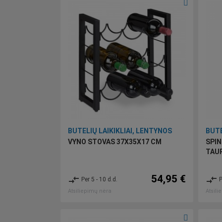
BUTELIŲ LAIKIKLIAI, LENTYNOS
BUTE
VYNO STOVAS 37X35X17 CM
SPIN
TAUR
54,95 €
compare_arrows
compare_arrows
Per 5 - 10 d.d.
P
Atsiliepimų nėra
Atsili