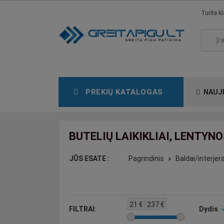
Turite k
PREKIŲ KATALOGAS
NAUJ
BUTELIŲ LAIKIKLIAI, LENTYN
JŪS ESATE :
Pagrindinis
Baldai/interjer
21
€
237
€
FILTRAI:
Dydis
expand