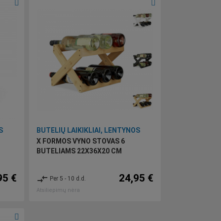
S
BUTELIŲ LAIKIKLIAI, LENTYNOS
X FORMOS VYNO STOVAS 6
BUTELIAMS 22X36X20 CM
95 €
24,95 €
compare_arrows
Per 5 - 10 d.d.
Atsiliepimų nėra