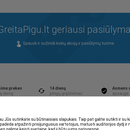
GreitaPigu.lt geriausi pasiūlyma
touch_app
Spausk ir sužinok kokių akcijų ir pasiūlymų turime.
šime prekes
14 dienų
Asmens 
cached
verified_user
ą dieną
pinigų grąžinimas
apsauga
u Jūs sutinkate su būtinaisiais slapukais. Taip pat galite sutikti ir su 
padeda atpažinti prisijungusius vartotojus, matuoti auditorijos dydį i
mes galime keisti svetainę, kad ji būtų jums patogesnė.