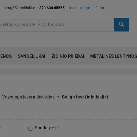
lausimų? Skambinkite:
+370 636 65555
arba
palikite pranešimą
search
IENOS
SANDĖLIUKAI
ŽIDINIO PRIEDAI
METALINĖS LENTYNOS
Vazonai, stovai ir daigyklos
Gėlių stovai ir laikikliai
Sandėlyje
3
_more