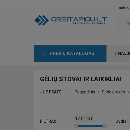
Turite k
PREKIŲ KATALOGAS
NAUJ
GĖLIŲ STOVAI IR LAIKIKLIAI
JŪS ESATE :
Pagrindinis
Sodo prekės
17
€
45
€
FILTRAI:
Dydis
expand