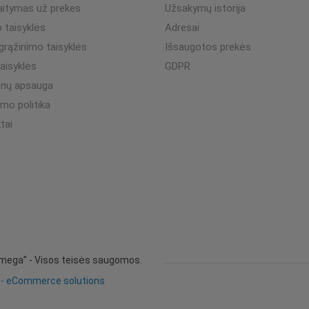
aitymas už prekes
Užsakymų istorija
o taisyklės
Adresai
 grąžinimo taisyklės
Išsaugotos prekės
taisyklės
GDPR
nų apsauga
umo politika
tai
mega” - Visos teisės saugomos.
 - eCommerce solutions