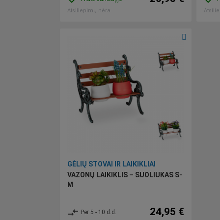
Atsiliepimų nėra
Atsili
GĖLIŲ STOVAI IR LAIKIKLIAI
VAZONŲ LAIKIKLIS – SUOLIUKAS S-
M
24,95 €
compare_arrows
Per 5 - 10 d.d.