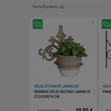
Rasta
5
prekės (-ių).
GĖLIŲ STOVAI IR LAIKIKLIAI
GĖLI
SIENINIS GĖLIŲ VAZONO LAIKIKLIS
PAKA
27,5X30X19 CM
20,95 €
done
done
Prekė sandėlyje
P