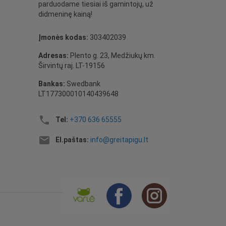
parduodame tiesiai iš gamintojų, už
didmeninę kainą!
Įmonės kodas:
303402039
Adresas:
Plento g. 23, Medžiukų km.
Širvintų raj. LT-19156
Bankas:
Swedbank
LT177300010140439648
local_phone
Tel:
+370 636 65555
email
El.paštas:
info@greitapigu.lt