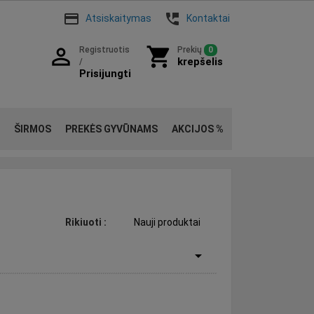
payment
perm_phone_msg
Atsiskaitymas
Kontaktai
person_outline
shopping_cart
Registruotis
Prekių
0
krepšelis
/
Prisijungti
ŠIRMOS
PREKĖS GYVŪNAMS
AKCIJOS %
Rikiuoti
:
Nauji produktai
arrow_drop_down