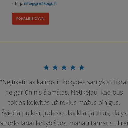
•
El. p.
info@greitapigu.lt
POKALBIS GYVAI
star
star
star
star
star
"Neįtikėtinas kainos ir kokybės santykis! Tikrai
ne gariūninis šlamštas. Netikėjau, kad bus
tokios kokybės už tokius mažus pinigus.
Šviečia puikiai, judesio davikliai jautrūs, dalys
atrodo labai kokybiškos, manau tarnaus tikra