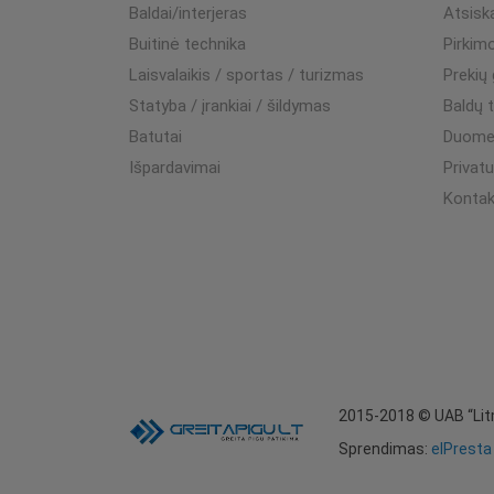
Baldai/interjeras
Atsisk
Buitinė technika
Pirkim
Laisvalaikis / sportas / turizmas
Prekių
Statyba / įrankiai / šildymas
Baldų 
Batutai
Duome
Išpardavimai
Privat
Kontak
2015-2018 © UAB “Lit
Sprendimas:
elPresta