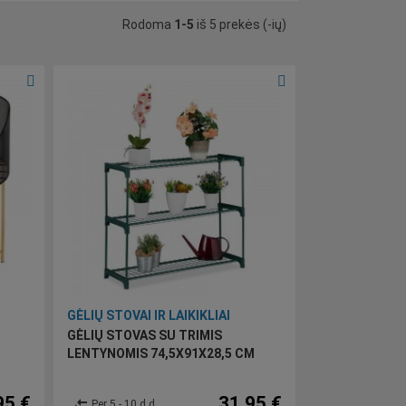
Rodoma
1-5
iš 5 prekės (-ių)
GĖLIŲ STOVAI IR LAIKIKLIAI
GĖLIŲ STOVAS SU TRIMIS
LENTYNOMIS 74,5X91X28,5 CM
95 €
31,95 €
compare_arrows
Per 5 - 10 d.d.