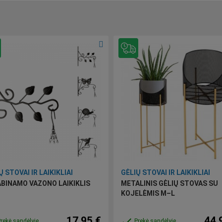
Ų STOVAI IR LAIKIKLIAI
GĖLIŲ STOVAI IR LAIKIKLIAI
BINAMO VAZONO LAIKIKLIS
METALINIS GĖLIŲ STOVAS SU
KOJELĖMIS M–L
17,95 €
44,
done
rekė sandėlyje
Prekė sandėlyje